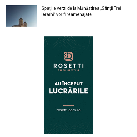
Spațiile verzi de la Mănăstirea „Sfinții Trei
Ierarhi” vor fi reamenajate...