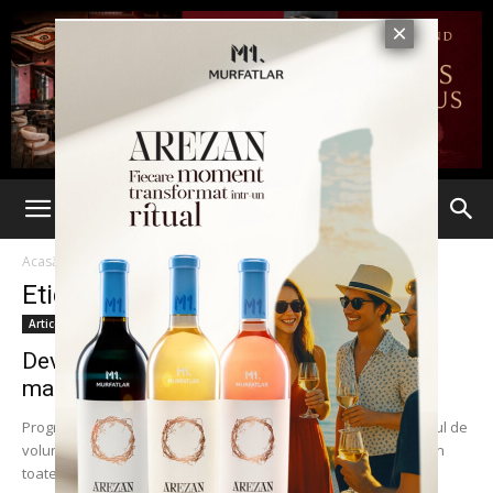
Acasă
Etichete
Ajungem Mari
Etichetă: Ajungem Mari
Articole
Devino voluntar și oferă șansa unui viitor
mai bun copiilor din...
Programul educațional Ajungem MARI dă startul unui nou modul de
voluntariat în țară și face apel la oameni de toate vârstele și din
toate...