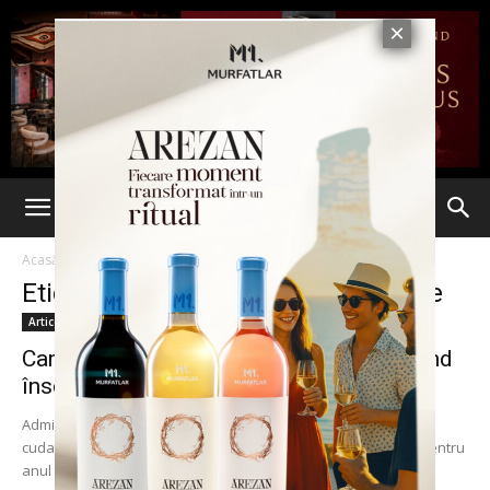
Acasă
Etichete
Administratie penitenciare
Etichetă: administratie penitenciare
Articole
Campanie de informare şi recrutare privind
înscrierea la instituţiile de învăţământ...
Administraţia Naţională a Penitenciarelor a demarat, începând
cudata de 4 aprilie 2016 campania de informare şi recrutare pentru
anul şcolar şi universitar 2016-2017. Această...