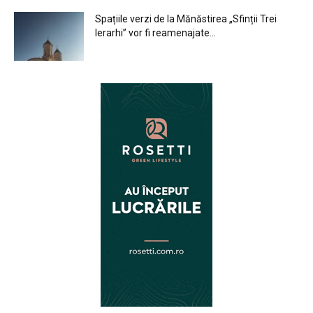
Spațiile verzi de la Mănăstirea „Sfinții Trei
Ierarhi” vor fi reamenajate...