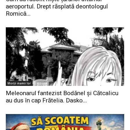
aeroportul. Drept răsplată deontologul
Romicâ...
Morții mamii lor
Meleonarul fantezist Bodănel și Cătcalicu
au dus în cap Frătelia. Dasko...