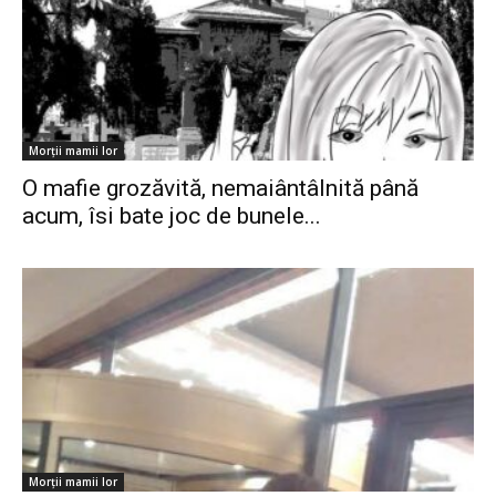
Morții mamii lor
O mafie grozăvită, nemaiântâlnită până
acum, îsi bate joc de bunele...
Morții mamii lor