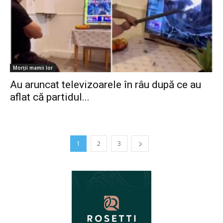
Morții mamii lor
Au aruncat televizoarele în râu după ce au
aflat că partidul...
1
2
3