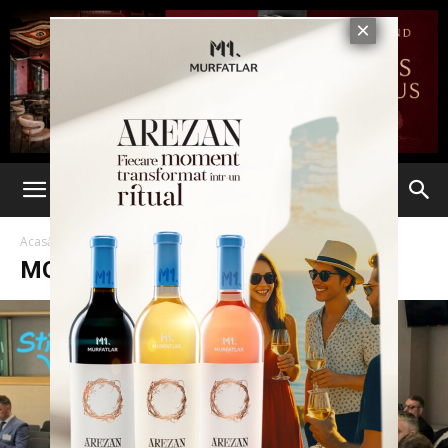
Acasă
Morții mamii lor
MORȚII MAMII LOR