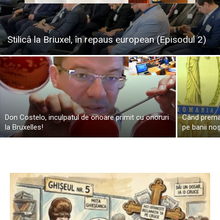
Stilicâ la Briuxel, în repaus european (Episodul 2)
Don Costelo, inculpatul de onoare primit cu onoruri
Când premar
la Bruxelles!
pe banii noș