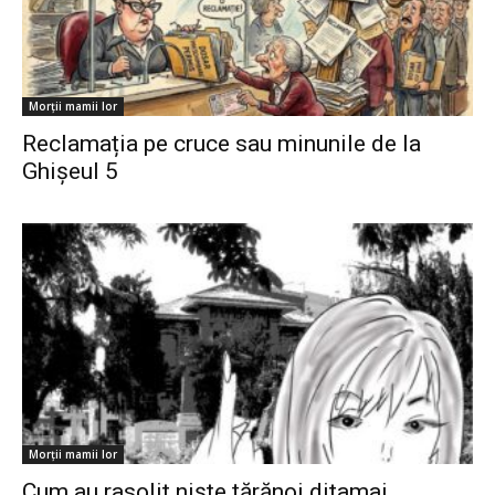
Morții mamii lor
Reclamația pe cruce sau minunile de la
Ghișeul 5
Morții mamii lor
Cum au rasolit niște țărănoi ditamai