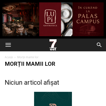
Acasă
Morții mamii lor
MORȚII MAMII LOR
Niciun articol afișat